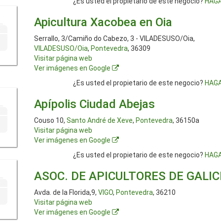
¿Es usted el propietario de este negocio?
HAGA
Apicultura Xacobea en Oia
Serrallo, 3/Camiño do Cabezo, 3 - VILADESUSO/Oia,
VILADESUSO/Oia
,
Pontevedra
, 36309
Visitar página web
Ver imágenes en Google
¿Es usted el propietario de este negocio?
HAGA
Apípolis Ciudad Abejas
Couso 10,
Santo André de Xeve
,
Pontevedra
, 36150a
Visitar página web
Ver imágenes en Google
¿Es usted el propietario de este negocio?
HAGA
ASOC. DE APICULTORES DE GALIC
Avda. de la Florida,9,
VIGO
,
Pontevedra
, 36210
Visitar página web
Ver imágenes en Google