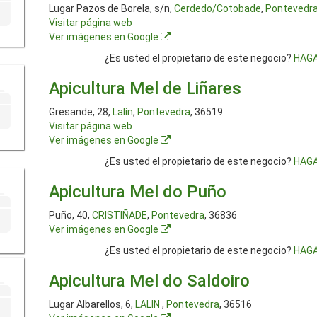
Lugar Pazos de Borela, s/n,
Cerdedo/Cotobade
,
Pontevedr
Visitar página web
Ver imágenes en Google
¿Es usted el propietario de este negocio?
HAGA
Apicultura Mel de Liñares
Gresande, 28,
Lalín
,
Pontevedra
, 36519
Visitar página web
Ver imágenes en Google
¿Es usted el propietario de este negocio?
HAGA
Apicultura Mel do Puño
Puño, 40,
CRISTIÑADE
,
Pontevedra
, 36836
Ver imágenes en Google
¿Es usted el propietario de este negocio?
HAGA
Apicultura Mel do Saldoiro
Lugar Albarellos, 6,
LALIN
,
Pontevedra
, 36516