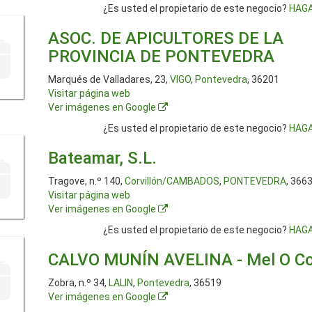
¿Es usted el propietario de este negocio?
HAGA
ASOC. DE APICULTORES DE LA
PROVINCIA DE PONTEVEDRA
Marqués de Valladares, 23,
VIGO
,
Pontevedra
, 36201
Visitar página web
Ver imágenes en Google
¿Es usted el propietario de este negocio?
HAGA
Bateamar, S.L.
Tragove, n.º 140,
Corvillón/CAMBADOS
,
PONTEVEDRA
, 366
Visitar página web
Ver imágenes en Google
¿Es usted el propietario de este negocio?
HAGA
CALVO MUNÍN AVELINA - Mel O Co
Zobra, n.º 34,
LALIN
,
Pontevedra
, 36519
Ver imágenes en Google