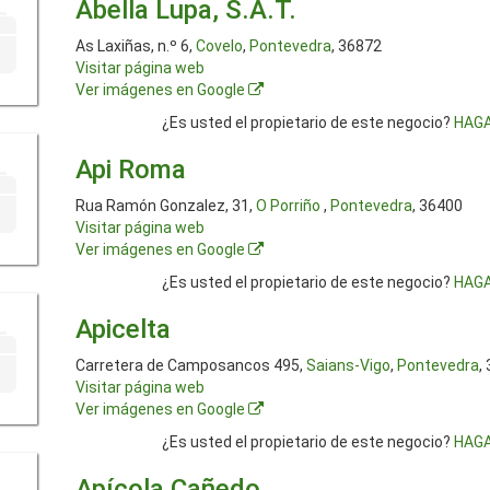
Abella Lupa, S.A.T.
As Laxiñas, n.º 6,
Covelo
,
Pontevedra
, 36872
Visitar página web
Ver imágenes en Google
¿Es usted el propietario de este negocio?
HAGA
Api Roma
Rua Ramón Gonzalez, 31,
O Porriño
,
Pontevedra
, 36400
Visitar página web
Ver imágenes en Google
¿Es usted el propietario de este negocio?
HAGA
Apicelta
Carretera de Camposancos 495,
Saians-Vigo
,
Pontevedra
,
Visitar página web
Ver imágenes en Google
¿Es usted el propietario de este negocio?
HAGA
Apícola Cañedo