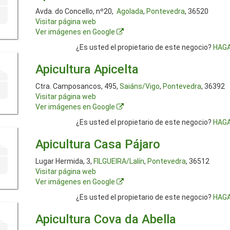
Avda. do Concello, nº20,
Agolada
,
Pontevedra
, 36520
Visitar página web
Ver imágenes en Google
¿Es usted el propietario de este negocio?
HAGA
Apicultura Apicelta
Ctra. Camposancos, 495,
Saiáns/Vigo
,
Pontevedra
, 36392
Visitar página web
Ver imágenes en Google
¿Es usted el propietario de este negocio?
HAGA
Apicultura Casa Pájaro
Lugar Hermida, 3,
FILGUEIRA/Lalín
,
Pontevedra
, 36512
Visitar página web
Ver imágenes en Google
¿Es usted el propietario de este negocio?
HAGA
Apicultura Cova da Abella