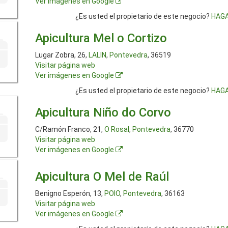
Ver imágenes en Google
¿Es usted el propietario de este negocio?
HAGA
Apicultura Mel o Cortizo
Lugar Zobra, 26,
LALIN
,
Pontevedra
, 36519
Visitar página web
Ver imágenes en Google
¿Es usted el propietario de este negocio?
HAGA
Apicultura Niño do Corvo
C/Ramón Franco, 21,
O Rosal
,
Pontevedra
, 36770
Visitar página web
Ver imágenes en Google
Apicultura O Mel de Raúl
Benigno Esperón, 13,
POIO
,
Pontevedra
, 36163
Visitar página web
Ver imágenes en Google