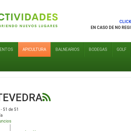
CLICK 
EN CASO DE NO REG
IENTOS
APICULTURA
BALNEARIOS
BODEGAS
GOLF
TEVEDRA
- 51 de 51
ía
uncios