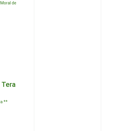
 Moral de
 Tera
a **