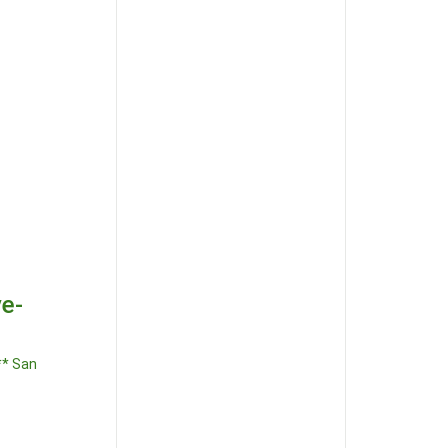
e-
* San