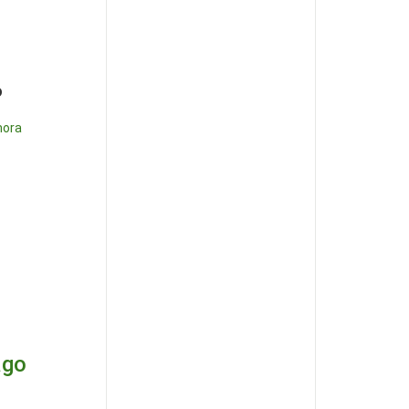
o
ora
ago