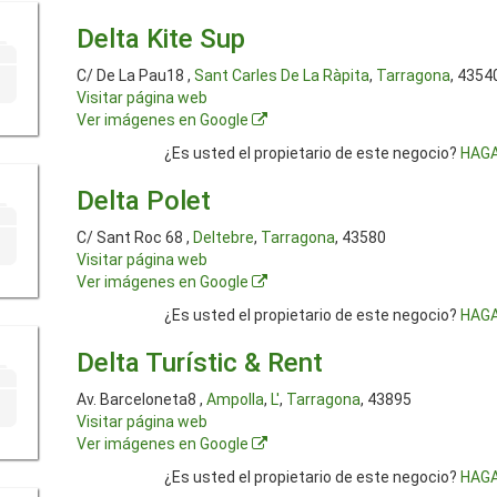
Delta Kite Sup
C/ De La Pau18 ,
Sant Carles De La Ràpita
,
Tarragona
, 4354
Visitar página web
Ver imágenes en Google
¿Es usted el propietario de este negocio?
HAGA
Delta Polet
C/ Sant Roc 68 ,
Deltebre
,
Tarragona
, 43580
Visitar página web
Ver imágenes en Google
¿Es usted el propietario de este negocio?
HAGA
Delta Turístic & Rent
Av. Barceloneta8 ,
Ampolla
,
L'
,
Tarragona
, 43895
Visitar página web
Ver imágenes en Google
¿Es usted el propietario de este negocio?
HAGA