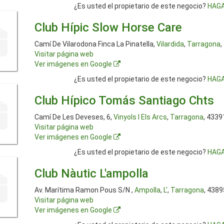
¿Es usted el propietario de este negocio?
HAGA
Club Hípic Slow Horse Care
Camí De Vilarodona Finca La Pinatella,
Vilardida
,
Tarragona
,
Visitar página web
Ver imágenes en Google
¿Es usted el propietario de este negocio?
HAGA
Club Hípico Tomás Santiago Chts
Camí De Les Deveses, 6,
Vinyols I Els Arcs
,
Tarragona
, 4339
Visitar página web
Ver imágenes en Google
¿Es usted el propietario de este negocio?
HAGA
Club Nàutic L'ampolla
Av. Marítima Ramon Pous S/N ,
Ampolla
,
L'
,
Tarragona
, 4389
Visitar página web
Ver imágenes en Google