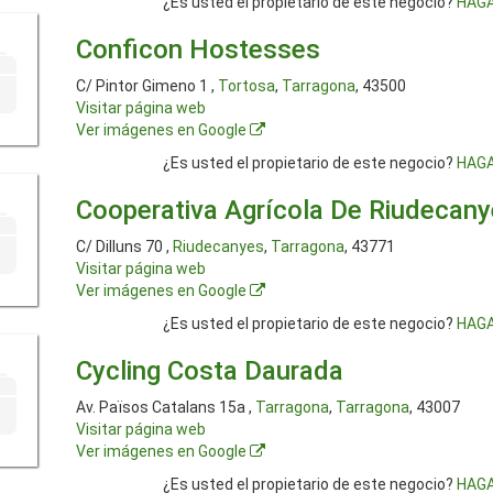
¿Es usted el propietario de este negocio?
HAGA
Conficon Hostesses
C/ Pintor Gimeno 1 ,
Tortosa
,
Tarragona
, 43500
Visitar página web
Ver imágenes en Google
¿Es usted el propietario de este negocio?
HAGA
Cooperativa Agrícola De Riudecan
C/ Dilluns 70 ,
Riudecanyes
,
Tarragona
, 43771
Visitar página web
Ver imágenes en Google
¿Es usted el propietario de este negocio?
HAGA
Cycling Costa Daurada
Av. Països Catalans 15a ,
Tarragona
,
Tarragona
, 43007
Visitar página web
Ver imágenes en Google
¿Es usted el propietario de este negocio?
HAGA