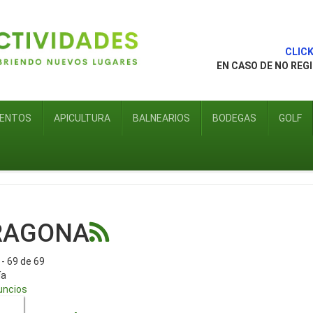
CLICK 
EN CASO DE NO REG
IENTOS
APICULTURA
BALNEARIOS
BODEGAS
GOLF
RAGONA
- 69 de 69
ía
uncios