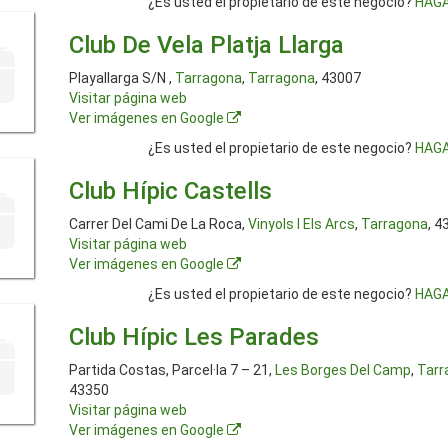
¿Es usted el propietario de este negocio?
HAGA
Club De Vela Platja Llarga
Playallarga S/N ,
Tarragona
,
Tarragona
, 43007
Visitar página web
Ver imágenes en Google
¿Es usted el propietario de este negocio?
HAGA
Club Hípic Castells
Carrer Del Cami De La Roca,
Vinyols I Els Arcs
,
Tarragona
, 4
Visitar página web
Ver imágenes en Google
¿Es usted el propietario de este negocio?
HAGA
Club Hípic Les Parades
Partida Costas, Parcel·la 7 – 21,
Les Borges Del Camp
,
Tarr
43350
Visitar página web
Ver imágenes en Google