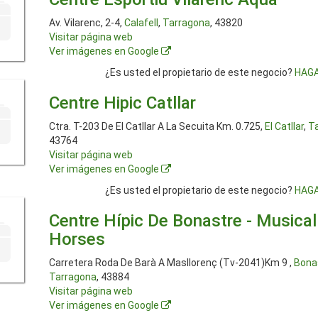
Av. Vilarenc, 2-4,
Calafell
,
Tarragona
, 43820
Visitar página web
Ver imágenes en Google
¿Es usted el propietario de este negocio?
HAGA
Centre Hipic Catllar
Ctra. T-203 De El Catllar A La Secuita Km. 0.725,
El Catllar
,
T
43764
Visitar página web
Ver imágenes en Google
¿Es usted el propietario de este negocio?
HAGA
Centre Hípic De Bonastre - Musical
Horses
Carretera Roda De Barà A Masllorenç (Tv-2041)Km 9 ,
Bona
Tarragona
, 43884
Visitar página web
Ver imágenes en Google