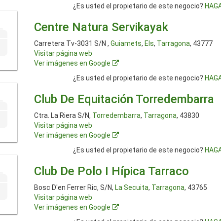
¿Es usted el propietario de este negocio?
HAGA
Centre Natura Servikayak
Carretera Tv-3031 S/N ,
Guiamets
,
Els
,
Tarragona
, 43777
Visitar página web
Ver imágenes en Google
¿Es usted el propietario de este negocio?
HAGA
Club De Equitación Torredembarra
Ctra. La Riera S/N,
Torredembarra
,
Tarragona
, 43830
Visitar página web
Ver imágenes en Google
¿Es usted el propietario de este negocio?
HAGA
Club De Polo I Hípica Tarraco
Bosc D'en Ferrer Ric, S/N,
La Secuita
,
Tarragona
, 43765
Visitar página web
Ver imágenes en Google