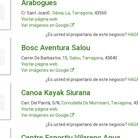
Arabogues
C/ Sant Joan0 ,
Sénia
,
La
,
Tarragona
, 43560
Visitar página web
Ver imágenes en Google
¿Es usted el propietario de este negocio?
HAGA
Bosc Aventura Salou
Carrer De Barbastre, 15,
Salou
,
Tarragona
, 43840
Visitar página web
Ver imágenes en Google
¿Es usted el propietario de este negocio?
HAGA
Canoa Kayak Siurana
Carr. Del Pantà, S/N,
Cornudella De Montsant
,
Tarragona
, 4
Visitar página web
Ver imágenes en Google
¿Es usted el propietario de este negocio?
HAGA
Centre Esportiu Vilarenc Aqua